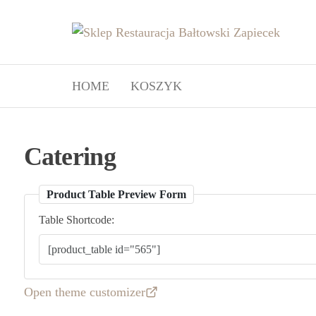
Przejdź
Skl
do
Produ
lokaln
treści
Res
Bałto
Bał
i okol
HOME
KOSZYK
Zap
Catering
Product Table Preview Form
Table Shortcode:
Open theme customizer