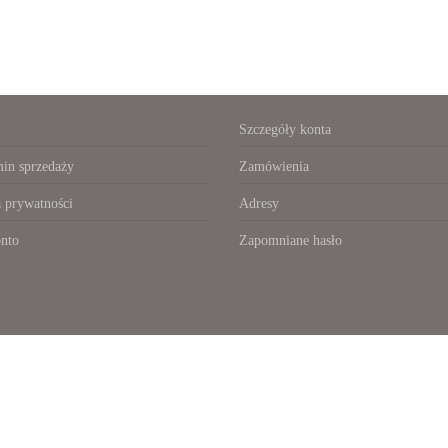
Szczegóły konta
in sprzedaży
Zamówienia
a prywatności
Adresy
nto
Zapomniane hasło