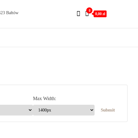
0
423 Bałtów
0,00 zł
Max Width: