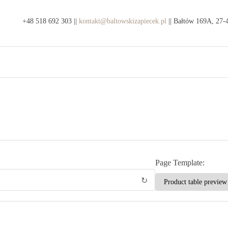
ep
+48 518 692 303 ||
kontakt@baltowskizapiecek.pl
|| Bałtów 169A, 27-
kty
e z
tauracja
wa
towski
ic
iecek
Page Template:
↻