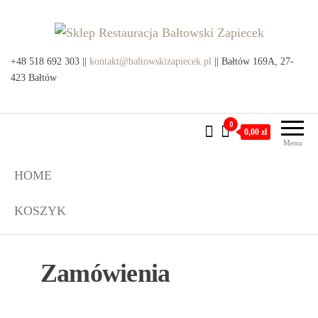
Przejdź
do
treści
Sklep Restauracja Bałtowski
+48 518 692 303 ||
kontakt@baltowskizapiecek.pl
Produkty lokalne z Bałtowa i
|| Bałtów 169A, 27-
okolic
423 Bałtów
Zapiecek
0
0,00 zł
Menu
HOME
KOSZYK
Zamówienia