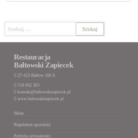
Szukaj:
Restauracja
Bałtowski Zapiecek
27-423 Bałtów 168 A
518 692 303
kontakt@baltowskizapiecek.pl
www.baltowskizapiecek.pl
Sklep
Regulamin sprzedaży
Polityka prywatności