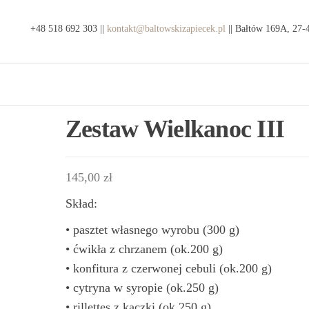
ep
+48 518 692 303 ||
kontakt@baltowskizapiecek.pl
|| Bałtów 169A, 27-
kty
e z
tauracja
wa
towski
ic
iecek
Zestaw Wielkanoc III
145,00
zł
Skład:
• pasztet własnego wyrobu (300 g)
• ćwikła z chrzanem (ok.200 g)
• konfitura z czerwonej cebuli (ok.200 g)
• cytryna w syropie (ok.250 g)
• rillettes z kaczki (ok.250 g)