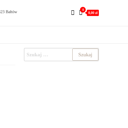
0
423 Bałtów
0,00 zł
Szukaj: