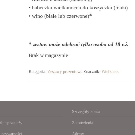
• babeczka wielkanocna do koszyczka (mała)
• wino (białe lub czerwone)*
* zestaw może odebrać tylko osoba od 18 r.ż.
Brak w magazynie
Kategoria:
Zestawy prezentowe
Znacznik:
Wielkanoc
Szczegóły konta
in sprzedaży
Zamówienia
a prywatności
Adresy