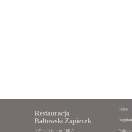
Sklep
Restauracja
Bałtowski Zapiecek
Regulam
27-423 Bałtów 168 A
Polityk