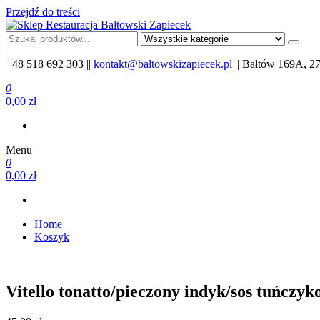
Przejdź do treści
Sklep Restauracja Bałtowski Zapiecek
Produkty lokalne z Bałtowa i okolic
+48 518 692 303 ||
kontakt@baltowskizapiecek.pl
|| Bałtów 169A, 2
0
0,00 zł
Menu
0
0,00 zł
Home
Koszyk
Vitello tonatto/pieczony indyk/sos tuńczy