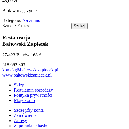
45,00
zł
Brak w magazynie
Kategoria:
Na zimno
Szukaj:
Restauracja
Bałtowski Zapiecek
27-423 Bałtów 168 A
518 692 303
kontakt@baltowskizapiecek.pl
www.baltowskizapiecek.pl
Sklep
Regulamin sprzedaży
Polityka prywatności
Moje konto
Szczegóły konta
Zamówienia
Adresy
Zapomniane hasło