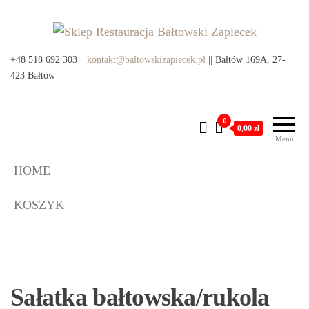
Przejdź
do
treści
Sklep Restauracja Bałtowski
+48 518 692 303 ||
kontakt@baltowskizapiecek.pl
Produkty lokalne z Bałtowa i
|| Bałtów 169A, 27-
okolic
423 Bałtów
Zapiecek
0
0,00 zł
Menu
HOME
KOSZYK
Sałatka bałtowska/rukola