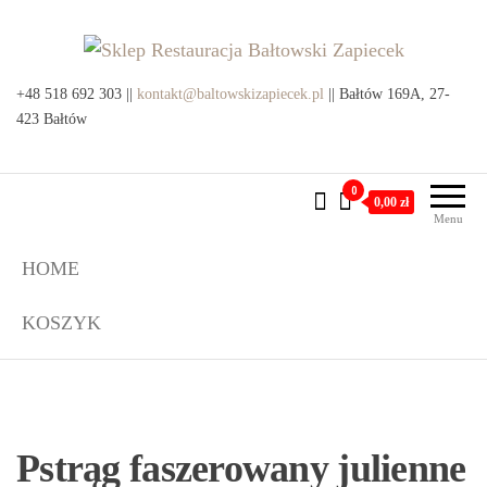
Przejdź
do
treści
Sklep Restauracja Bałtowski
+48 518 692 303 ||
kontakt@baltowskizapiecek.pl
Produkty lokalne z Bałtowa i
|| Bałtów 169A, 27-
okolic
423 Bałtów
Zapiecek
0
0,00 zł
Menu
HOME
KOSZYK
Pstrąg faszerowany julienne