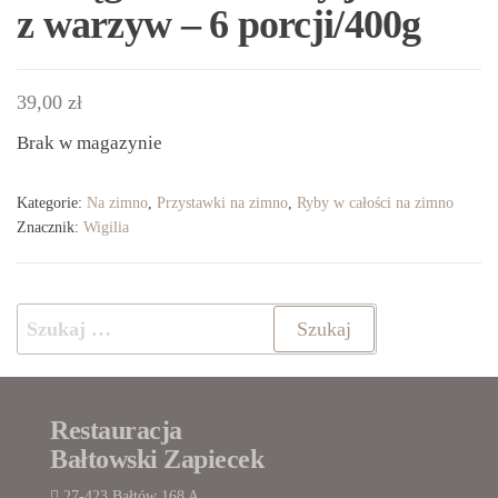
z warzyw – 6 porcji/400g
39,00
zł
Brak w magazynie
Kategorie:
Na zimno
,
Przystawki na zimno
,
Ryby w całości na zimno
Znacznik:
Wigilia
Szukaj:
Restauracja
Bałtowski Zapiecek
27-423 Bałtów 168 A