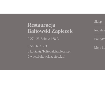
Sklep
Restauracja
Bałtowski Zapiecek
Regulam
27-423 Bałtów 168 A
Polityk
518 692 303
Moje ko
kontakt@baltowskizapiecek.pl
www.baltowskizapiecek.pl