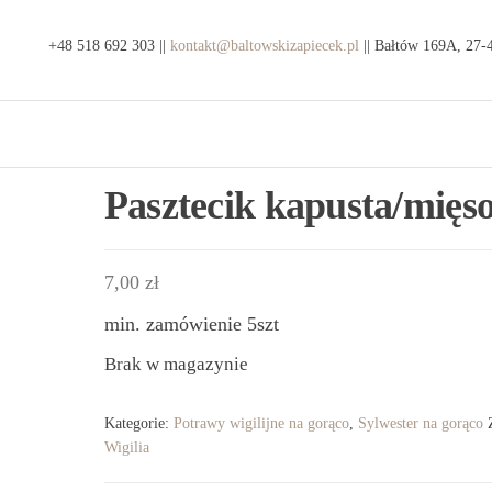
ep
+48 518 692 303 ||
kontakt@baltowskizapiecek.pl
|| Bałtów 169A, 27-
kty
e z
tauracja
wa
towski
ic
iecek
Pasztecik kapusta/mięs
7,00
zł
min. zamówienie 5szt
Brak w magazynie
Kategorie:
Potrawy wigilijne na gorąco
,
Sylwester na gorąco
Wigilia