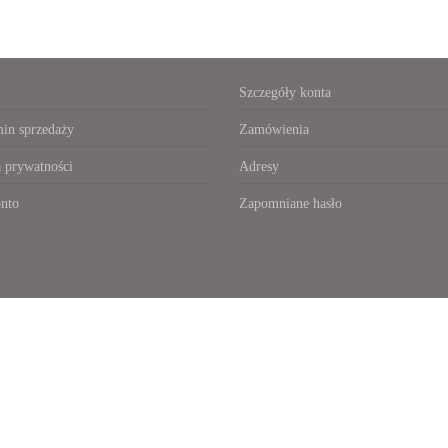
Szczegóły konta
in sprzedaży
Zamówienia
a prywatności
Adresy
nto
Zapomniane hasło