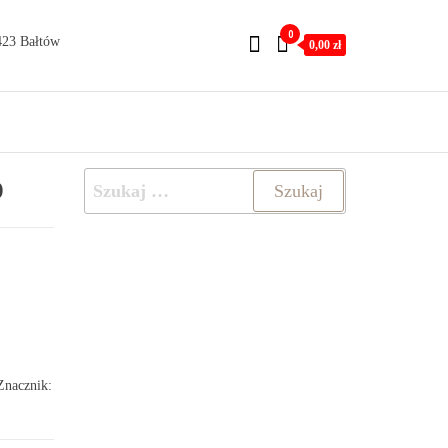
0
423 Bałtów
0,00 zł
o
Szukaj:
Znacznik: