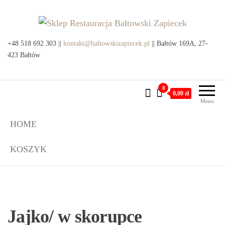
Przejdź
do
treści
Sklep Restauracja Bałtowski
+48 518 692 303 ||
kontakt@baltowskizapiecek.pl
Produkty lokalne z Bałtowa i
|| Bałtów 169A, 27-
okolic
423 Bałtów
Zapiecek
0
0,00 zł
Menu
HOME
KOSZYK
Jajko/ w skorupce