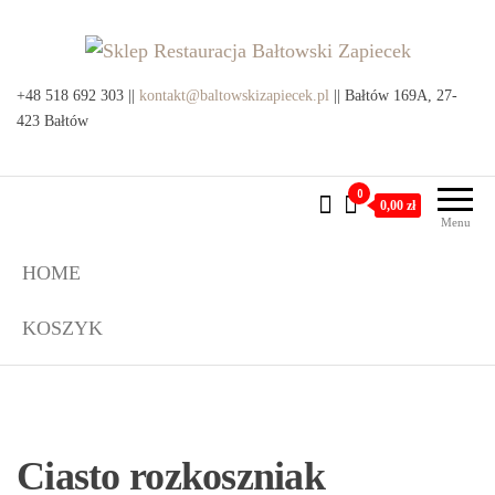
Przejdź
do
treści
Sklep Restauracja Bałtowski
+48 518 692 303 ||
kontakt@baltowskizapiecek.pl
Produkty lokalne z Bałtowa i
|| Bałtów 169A, 27-
okolic
423 Bałtów
Zapiecek
0
0,00 zł
Menu
HOME
KOSZYK
Ciasto rozkoszniak