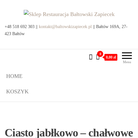
Przejdź
do
treści
Sklep Restauracja Bałtowski
+48 518 692 303 ||
kontakt@baltowskizapiecek.pl
Produkty lokalne z Bałtowa i
|| Bałtów 169A, 27-
okolic
423 Bałtów
Zapiecek
0
0,00 zł
Menu
HOME
KOSZYK
Ciasto jabłkowo – chałwowe