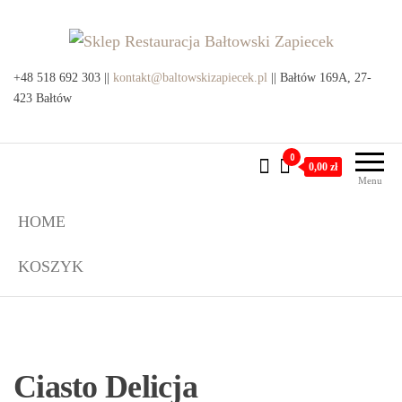
Przejdź
do
treści
Sklep Restauracja Bałtowski
+48 518 692 303 ||
kontakt@baltowskizapiecek.pl
Produkty lokalne z Bałtowa i
|| Bałtów 169A, 27-
okolic
423 Bałtów
Zapiecek
0
0,00 zł
Menu
HOME
KOSZYK
Ciasto Delicja