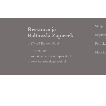
Sklep
Restauracja
Bałtowski Zapiecek
Regulam
27-423 Bałtów 168 A
Polityk
518 692 303
Moje ko
kontakt@baltowskizapiecek.pl
www.baltowskizapiecek.pl