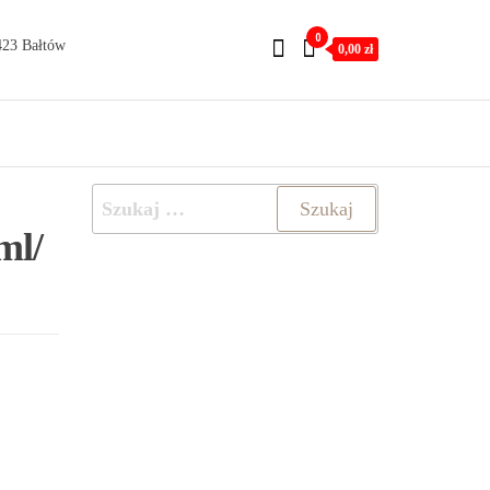
0
423 Bałtów
0,00 zł
Szukaj:
ml/