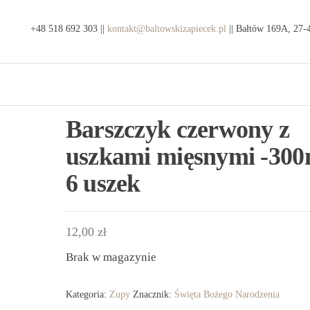
ep
+48 518 692 303 ||
kontakt@baltowskizapiecek.pl
|| Bałtów 169A, 27-
kty
e z
tauracja
wa
towski
ic
iecek
Barszczyk czerwony z
uszkami mięsnymi -300
6 uszek
12,00
zł
Brak w magazynie
Kategoria:
Zupy
Znacznik:
Święta Bożego Narodzenia