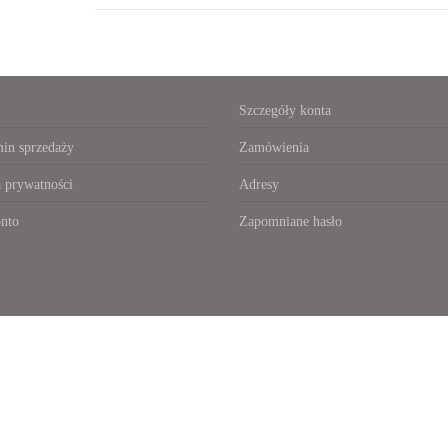
Szczegóły konta
in sprzedaży
Zamówienia
a prywatności
Adresy
nto
Zapomniane hasło